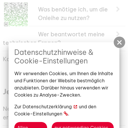
Was benötige ich, um die
Onleihe zu nutzen?
Wer beantwortet meine
technischen Fragen?
Datenschutzhinweise &
Kann ich eBook-Reader ausleihen?
Cookie-Einstellungen
Wir verwenden Cookies, um Ihnen die Inhalte
und Funktionen der Website bestmöglich
anzubieten. Darüber hinaus verwenden wir
Jetzt NEU:
Onleihe 3
Cookies zu Analyse-Zwecken.
Zur
Datenschutzerklärung
und den
Neue Funktionen. Was wir für Sie
Cookie-Einstellungen
.
erledigen.
Allen
nur notwendige Cookies